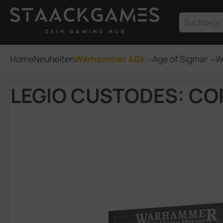
um Hauptinhalt springen
Zur Suche springen
Home
Neuheiten
Warhammer 40k
Age of Sigmar
W
LEGIO CUSTODES: C
Bildergalerie überspringen