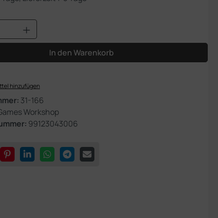
Anzahl: Gib den gewünschten Wert ein od
In den Warenkorb
tel hinzufügen
mmer:
31-166
Games Workshop
nummer:
99123043006