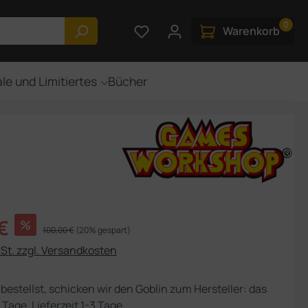
0
Du hast 0 Produkte auf dem M
Warenkorb
le und Limitiertes
Bücher
s:
€
%
Regulärer Preis:
100,00 €
(20% gespart)
USt. zzgl. Versandkosten
bestellst, schicken wir den Goblin zum Hersteller: das
 Tage, Lieferzeit 1-3 Tage