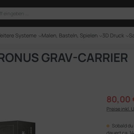
eitere Systeme
Malen, Basteln, Spielen
3D Druck
Sa
ORONUS GRAV-CARRIER
Verkaufsprei
80,00 
Preise inkl. 
Sobald du 
dauert ca. 14