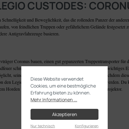
 "LEGIO CUSTODES: CORO
 Schnelligkeit und Beweglichkeit, das die rollenden Panzer der andere
ufen, von feindlichen Truppen oder gefährlichem Gelände festgesetzt zu
dere Antigravfahrzeuge basieren.
avträger Coronus bauen, einen gut gepanzerten Truppentransporter fü
feuer schnell und sicher zur Frontlinie bringen und ist ein wichtiges E
licht, seinen Passagieren Feuerunterstützung zu liefern, nachdem dies
Diese Website verwendet
von den Legiones Astartes und der Auxilia Solar eingesetzt werden. 
Cookies, um eine bestmögliche
einem Horden vernichtenden Neutronium-Zwillingskaskadenprojektor.
Erfahrung bieten zu können.
Mehr Informationen ...
Akzeptieren
Nur technisch
Konfigurieren