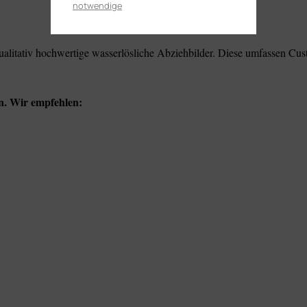
notwendige
alitativ hochwertige wasserlösliche Abziehbilder. Diese umfassen Cu
n. Wir empfehlen: