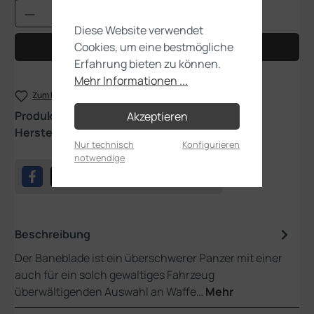
Produkt Anzahl: Gib den gewünschten Wert
Diese Website verwendet
Cookies, um eine bestmögliche
In den Warenkorb
Erfahrung bieten zu können.
Mehr Informationen ...
Zum Merkzettel hinzufügen
Produktnummer:
03-13
Akzeptieren
Hersteller:
Games Workshop
Nur technisch
Konfigurieren
notwendige
Beschreibung
Der Baneblade ist ein überschwerer Panzer mit einer
auch für ein solch gewaltiges Fahrzeug
überwältigenden Auswahl an Waffe…
Mehr