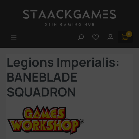
Zum Hauptinhalt springen
0
Du hast 0 Produk
Legions Imperialis:
BANEBLADE
SQUADRON