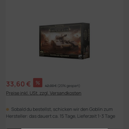
Bildergalerie überspringen
Verkaufspreis:
33,60 €
%
Regulärer Preis:
42,00 €
(20% gespart)
Preise inkl. USt. zzgl. Versandkosten
Sobald du bestellst, schicken wir den Goblin zum
Hersteller: das dauert ca. 15 Tage, Lieferzeit 1-3 Tage