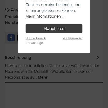
Cookies, um eine bestmögliche
Zum Merkzettel hinzufügen
Erfahrung bieten zu können.
Mehr Informationen ...
Produktnummer:
49-09
Hersteller:
Games Workshop
Akzeptieren
Nur technisch
Konfigurieren
notwendige
Beschreibung
Nichts ist so sinnbildlich für die Unverwüstlichkeit der
Necrons wie der Monolith. Wie alle Konstrukte der
Necrons ist er au…
Mehr