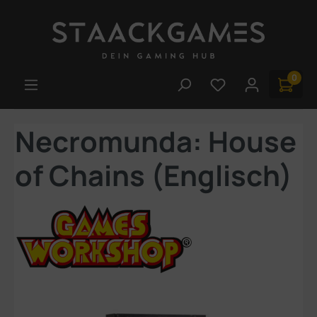
Zum Hauptinhalt springen
0
Du hast 0 Produk
Necromunda: House
of Chains (Englisch)
Bildergalerie überspringen