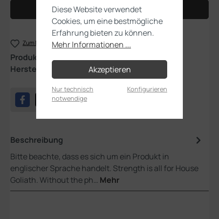
Diese Website verwendet
In den Warenkorb
Cookies, um eine bestmögliche
Erfahrung bieten zu können.
Zum Merkzettel hinzufügen
Mehr Informationen ...
Produktnummer:
300-52
Hersteller:
Games Workshop
Akzeptieren
Nur technisch
Konfigurieren
notwendige
Beschreibung
Bitte beachte, dass es sich um ein Produkt in
englischer Sprache handelt. Strength is all for House
Goliath. Without the ph…
Mehr