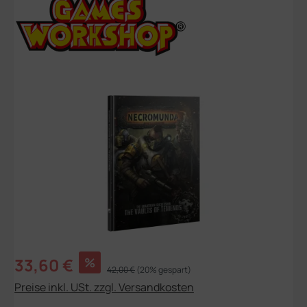
Bildergalerie überspringen
Verkaufspreis:
33,60 €
%
Regulärer Preis:
42,00 €
(20% gespart)
Preise inkl. USt. zzgl. Versandkosten