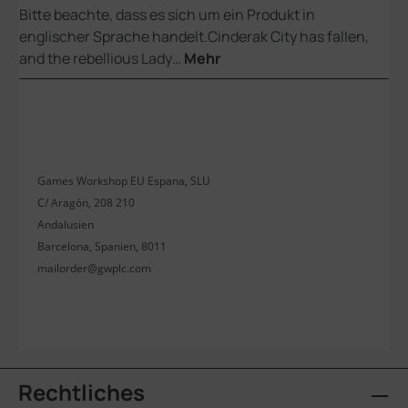
Bitte beachte, dass es sich um ein Produkt in
englischer Sprache handelt.Cinderak City has fallen,
and the rebellious Lady…
Mehr
Games Workshop EU Espana, SLU
C/ Aragón, 208 210
Andalusien
Barcelona, Spanien, 8011
mailorder@gwplc.com
Rechtliches