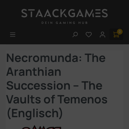
Zum Hauptinhalt springen
0
Du hast 0 Produk
Necromunda: The
Aranthian
Succession – The
Vaults of Temenos
(Englisch)