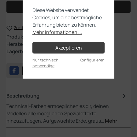
In den Warenkorb
Diese Website verwendet
Cookies, um eine bestmögliche
Erfahrung bieten zu können.
Zum Merkzettel hinzufügen
Mehr Informationen ...
Produktnummer:
27-09
Hersteller:
Games Workshop
Akzeptieren
Lagerbestand:
4
Nur technisch
Konfigurieren
notwendige
Beschreibung
Technical-Farben ermoeglichen es dir, deinen
Modellen alle moeglichen Spezialeffekte
hinzuzufuegen. Aufgewuehlte Erde, graus…
Mehr