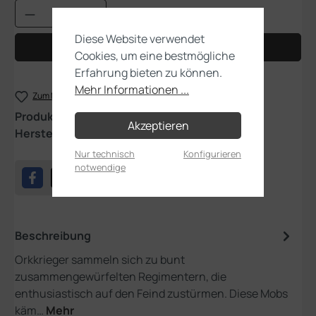
Produkt Anzahl: Gib den gewünschten Wert
Diese Website verwendet
In den Warenkorb
Cookies, um eine bestmögliche
Erfahrung bieten zu können.
Mehr Informationen ...
Zum Merkzettel hinzufügen
Produktnummer:
09-02
Akzeptieren
Hersteller:
Games Workshop
Nur technisch
Konfigurieren
notwendige
Beschreibung
Orkkrieger sammeln sich zu bunt
zusammengewürfelten Regimentern, die
enthusiastisch auf den Feind zustürmen. Diese Mobs
käm…
Mehr