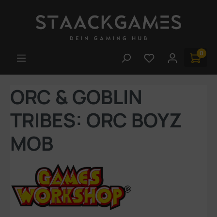
Zum Hauptinhalt springen
0
Du hast 0 Produk
ORC & GOBLIN
TRIBES: ORC BOYZ
MOB