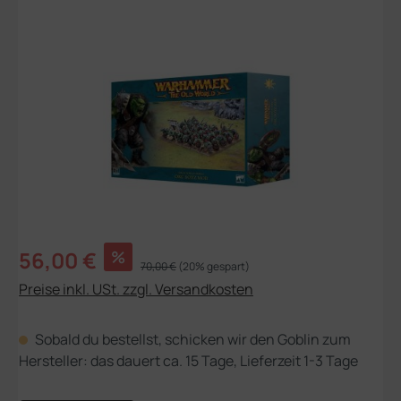
Bildergalerie überspringen
Verkaufspreis:
56,00 €
%
Regulärer Preis:
70,00 €
(20% gespart)
Preise inkl. USt. zzgl. Versandkosten
Sobald du bestellst, schicken wir den Goblin zum
Hersteller: das dauert ca. 15 Tage, Lieferzeit 1-3 Tage