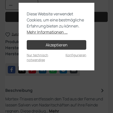
Produkt Anzahl: Gib den gewünschten Wert
Diese Website verwendet
In den Warenkorb
Cookies, um eine bestmögliche
Erfahrung bieten zu können.
Mehr Informationen ...
Zum Merkzettel hinzufügen
Produktnummer:
94-45
Akzeptieren
Hersteller:
Games Workshop
Herstellernummer:
99120207198
Nur technisch
Konfigurieren
notwendige
Beschreibung
Mortex-Triaxes entfesseln den Tod aus der Ferne und
lassen Salven von Nadaritschäften auf ihre Feinde
regnen. Diese dreiäug…
Mehr