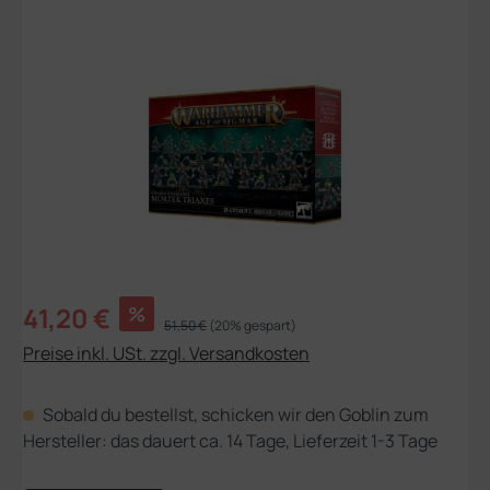
Bildergalerie überspringen
Verkaufspreis:
41,20 €
%
Regulärer Preis:
51,50 €
(20% gespart)
Preise inkl. USt. zzgl. Versandkosten
Sobald du bestellst, schicken wir den Goblin zum
Hersteller: das dauert ca. 14 Tage, Lieferzeit 1-3 Tage