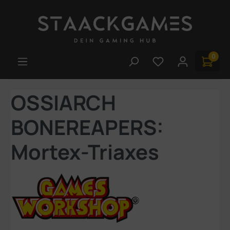
Zum Hauptinhalt springen
0
Du hast 0 Produk
OSSIARCH
BONEREAPERS:
Mortex-Triaxes