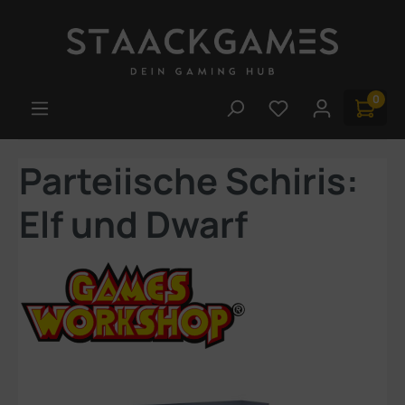
Zum Hauptinhalt springen
0
Du hast 0 Produk
Parteiische Schiris:
Elf und Dwarf
Bildergalerie überspringen