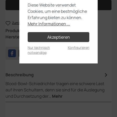
Diese Website verwendet
In den Warenkorb
Cookies, um eine bestmögliche
Erfahrung bieten zu können.
Zum Merkzettel hinzufügen
Mehr Informationen ...
Produktnummer:
202-16
Hersteller:
Games Workshop
Akzeptieren
Nur technisch
Konfigurieren
notwendige
Beschreibung
Blood-Bowl-Schiedrichter tragen eine schwere Last
auf ihren Schultern, denn sie sind für die Auslegung
und Durchsetzung der…
Mehr