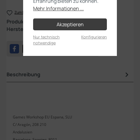
Erfahrung bieten zu können.
Mehr Informationen ...
Zum Merkzettel hinzufügen
Produktnummer:
63-26
Akzeptieren
Hersteller:
Games Workshop
Nur technisch
Konfigurieren
notwendige
Beschreibung
Games Workshop EU Espana, SLU
C/ Aragón, 208 210
Andalusien
Barcelona, Spanien, 8011