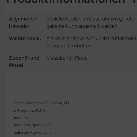
Allgemeiner
Modelle werden im Gussrahmen geliefer
Hinweis:
gebastelt und angemalt werden
Warnhinweis:
Artikel enthält verschluckbare Kleinteil
Monaten fernhalten
Zubehör und
Malzubehör, Pinsel
Pinsel:
Games Workshop EU Espana, SLU
C/ Aragón, 208 210
Andalusien
Barcelona, Spanien, 8011
mailorder@gwplc.com