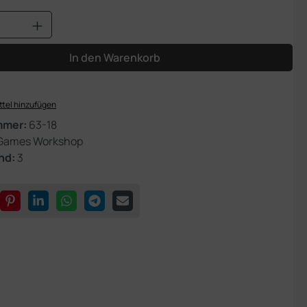
Anzahl: Gib den gewünschten Wert ein od
In den Warenkorb
tel hinzufügen
mmer:
63-18
Games Workshop
nd:
3