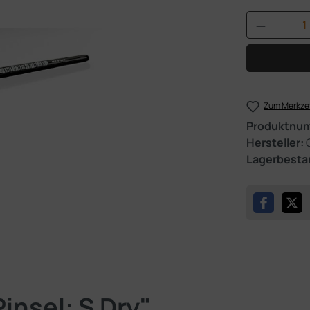
Produkt 
Zum Merkzet
Produktnu
Hersteller:
Lagerbesta
insel: S Dry"