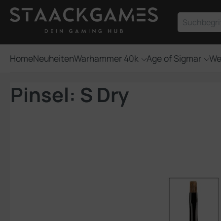
um Hauptinhalt springen
Zur Suche springen
Home
Neuheiten
Warhammer 40k
Age of Sigmar
We
Pinsel: S Dry
Bildergalerie überspringen