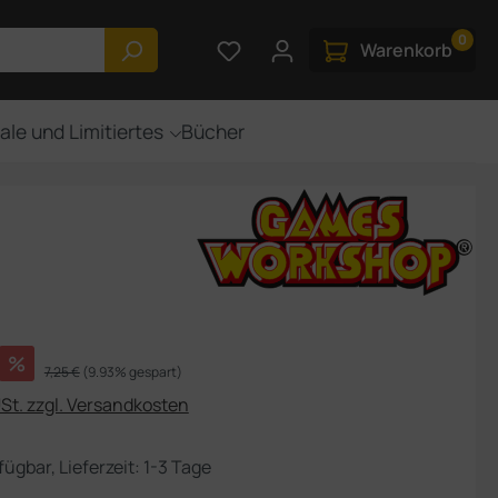
0
Du hast 0 Produkte auf dem M
Warenkorb
ale und Limitiertes
Bücher
s:
%
Regulärer Preis:
7,25 €
(9.93% gespart)
USt. zzgl. Versandkosten
fügbar, Lieferzeit: 1-3 Tage