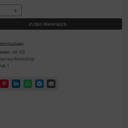
Anzahl: Gib den gewünschten Wert ein od
In den Warenkorb
tel hinzufügen
mmer:
48-69
Games Workshop
nd:
1