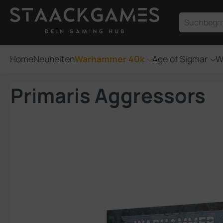
um Hauptinhalt springen
Zur Suche springen
Home
Neuheiten
Warhammer 40k
Age of Sigmar
W
Primaris Aggressors
Bildergalerie überspringen