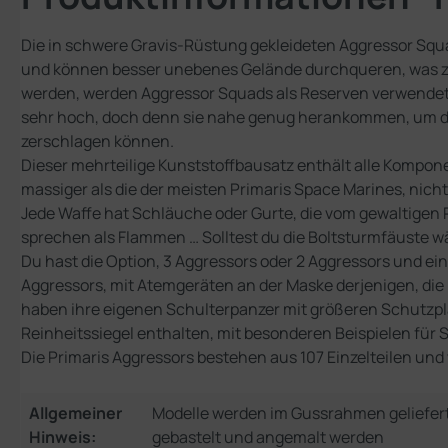
Die in schwere Gravis-Rüstung gekleideten Aggressor Squa
und können besser unebenes Gelände durchqueren, was zu
werden, werden Aggressor Squads als Reserven verwendet,
sehr hoch, doch denn sie nahe genug herankommen, um das 
zerschlagen können.
Dieser mehrteilige Kunststoffbausatz enthält alle Kompone
massiger als die der meisten Primaris Space Marines, nic
Jede Waffe hat Schläuche oder Gurte, die vom gewaltige
sprechen als Flammen … Solltest du die Boltsturmfäuste 
Du hast die Option, 3 Aggressors oder 2 Aggressors und ein
Aggressors, mit Atemgeräten an der Maske derjenigen, di
haben ihre eigenen Schulterpanzer mit größeren Schutzpla
Reinheitssiegel enthalten, mit besonderen Beispielen für 
Die Primaris Aggressors bestehen aus 107 Einzelteilen un
Allgemeiner
Modelle werden im Gussrahmen geliefer
Hinweis:
gebastelt und angemalt werden