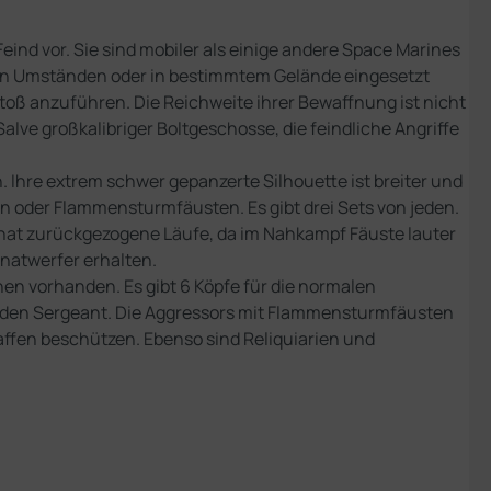
nd vor. Sie sind mobiler als einige andere Space Marines
len Umständen oder in bestimmtem Gelände eingesetzt
oß anzuführen. Die Reichweite ihrer Bewaffnung ist nicht
ve großkalibriger Boltgeschosse, die feindliche Angriffe
 Ihre extrem schwer gepanzerte Silhouette ist breiter und
n oder Flammensturmfäusten. Es gibt drei Sets von jeden.
hat zurückgezogene Läufe, da im Nahkampf Fäuste lauter
natwerfer erhalten.
onen vorhanden. Es gibt 6 Köpfe für die normalen
r den Sergeant. Die Aggressors mit Flammensturmfäusten
ffen beschützen. Ebenso sind Reliquiarien und