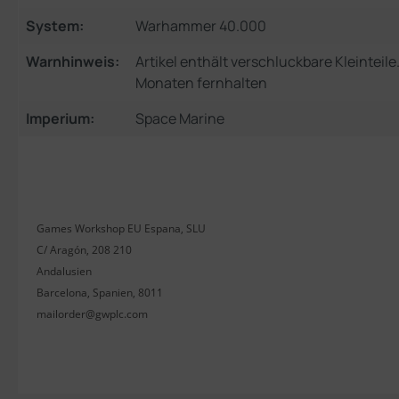
System:
Warhammer 40.000
Warnhinweis:
Artikel enthält verschluckbare Kleinteil
Monaten fernhalten
Imperium:
Space Marine
Games Workshop EU Espana, SLU
C/ Aragón, 208 210
Andalusien
Barcelona, Spanien, 8011
mailorder@gwplc.com