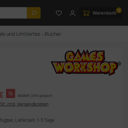
0
Du hast 0 Produkte auf dem M
Warenkorb
le und Limitiertes
Bücher
s:
€
%
Regulärer Preis:
50,00 €
(20% gespart)
USt. zzgl. Versandkosten
fügbar, Lieferzeit: 1-3 Tage