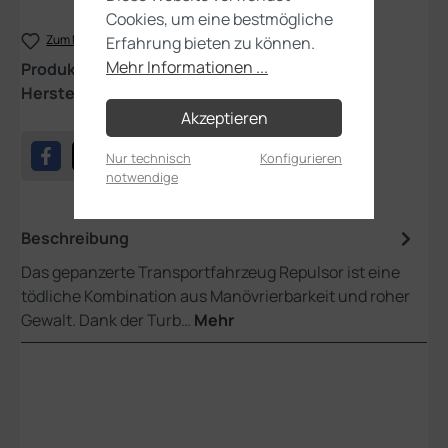
Cookies, um eine bestmögliche
Zum Merkzettel hinzufügen
Erfahrung bieten zu können.
Mehr Informationen ...
Produktnummer:
48-78
Hersteller:
Games Workshop
Akzeptieren
Nur technisch
Konfigurieren
notwendige
Beschreibung
Das gepanzerte Transportfahrzeug Repulsor ist eine
tödliche Kombination aus Manövrierbarkeit und roher
Gewalt. Dank der Turb…
Mehr