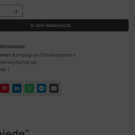
Anzahl: Gib den gewünschten Wert ein od
In den Warenkorb
tel hinzufügen
mmer:
Kampagnen Sonderposten 4
Games Workshop
nd:
1
miede"