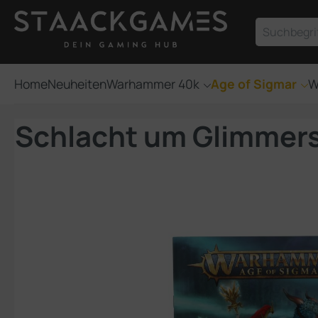
um Hauptinhalt springen
Zur Suche springen
Home
Neuheiten
Warhammer 40k
Age of Sigmar
W
Schlacht um Glimmer
Bildergalerie überspringen