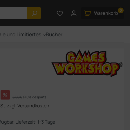
0
Du hast 0 Produkte auf dem M
Warenkorb
le und Limitiertes
Bücher
s:
%
Regulärer Preis:
5,00 €
(40% gespart)
USt. zzgl. Versandkosten
fügbar, Lieferzeit: 1-3 Tage