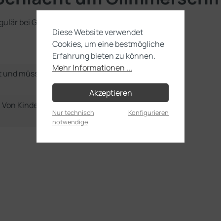
gulär bei Games Workshop erhältlich ist.
Diese Website verwendet
Cookies, um eine bestmögliche
Erfahrung bieten zu können.
Mehr Informationen ...
t und müssen noch selbst
Akzeptieren
e. Von Kindern unter 36
Nur technisch
Konfigurieren
notwendige