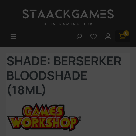
Zum Hauptinhalt springen
0
Du hast 0 Produk
SHADE: BERSERKER
BLOODSHADE
(18ML)