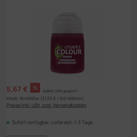
Bildergalerie überspringen
Verkaufspreis:
5,67 €
%
Regulärer Preis:
6,30 €
(10% gespart)
Inhalt:
18 Milliliter
(31,50 € / 100 Milliliter)
Preise inkl. USt. zzgl. Versandkosten
Sofort verfügbar, Lieferzeit: 1-3 Tage