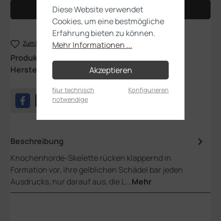
Diese Website verwendet
In den Warenkorb
Cookies, um eine bestmögliche
Erfahrung bieten zu können.
Zum Merkzettel hinzufügen
Mehr Informationen ...
Produktnummer:
91-42
Hersteller:
Games Workshop
Akzeptieren
Nur technisch
Konfigurieren
notwendige
Beschreibung
Knochenhorde-Skelette rücken klappernd in
Formation vor, ihre gelblichen Schädel bar jeden
Ausdrucks, nur darauf aus, die L…
Mehr