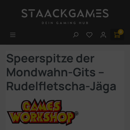
Zum Hauptinhalt springen
0
Du hast 0 Produk
Speerspitze der
Mondwahn-Gits –
Rudelfletscha-Jäga