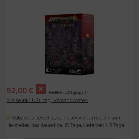
Bildergalerie überspringen
Verkaufspreis:
92,00 €
%
Regulärer Preis:
115,00 €
(20% gespart)
Preise inkl. USt. zzgl. Versandkosten
Sobald du bestellst, schicken wir den Goblin zum
Hersteller: das dauert ca. 15 Tage, Lieferzeit 1-3 Tage