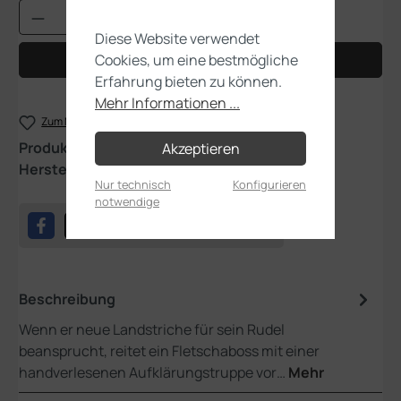
Produkt Anzahl: Gib den gewünschten Wert
Diese Website verwendet
Cookies, um eine bestmögliche
In den Warenkorb
Erfahrung bieten zu können.
Mehr Informationen ...
Zum Merkzettel hinzufügen
Produktnummer:
70-894
Akzeptieren
Hersteller:
Games Workshop
Nur technisch
Konfigurieren
notwendige
Beschreibung
Wenn er neue Landstriche für sein Rudel
beansprucht, reitet ein Fletschaboss mit einer
handverlesenen Aufklärungstruppe vor…
Mehr