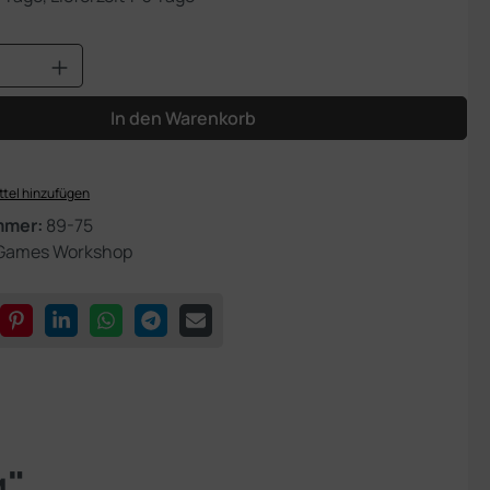
Anzahl: Gib den gewünschten Wert ein od
In den Warenkorb
tel hinzufügen
mmer:
89-75
Games Workshop
g"