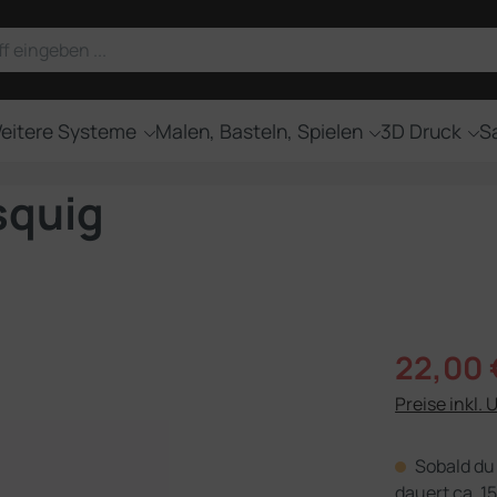
eitere Systeme
Malen, Basteln, Spielen
3D Druck
Sa
squig
Verkaufsprei
22,00 
Preise inkl. 
Sobald du 
dauert ca. 15