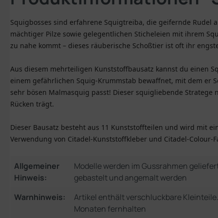
Squigbosses sind erfahrene Squigtreiba, die geifernde Rudel a
mächtiger Pilze sowie gelegentlichen Sticheleien mit ihrem S
zu nahe kommt – dieses räuberische Schoßtier ist oft ihr engst
Aus diesem mehrteiligen Kunststoffbausatz kannst du einen Sq
einem gefährlichen Squig-Krummstab bewaffnet, mit dem er Sq
sehr bösen Malmasquig passt! Dieser squigliebende Stratege nu
Rücken trägt.
Dieser Bausatz besteht aus 11 Kunststoffteilen und wird mit 
Verwendung von Citadel-Kunststoffkleber und Citadel-Colour-F
Allgemeiner
Modelle werden im Gussrahmen geliefer
Hinweis:
gebastelt und angemalt werden
Warnhinweis:
Artikel enthält verschluckbare Kleinteil
Monaten fernhalten