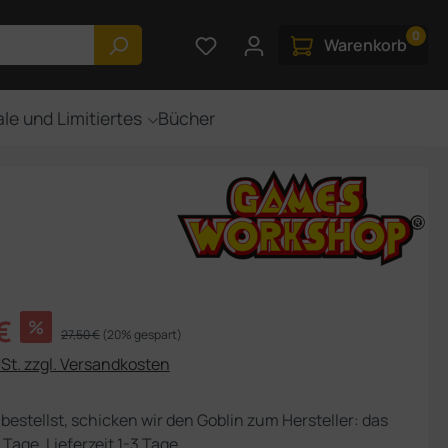
0
Du hast 0 Produkte auf dem M
Warenkorb
le und Limitiertes
Bücher
s:
€
%
Regulärer Preis:
27,50 €
(20% gespart)
USt. zzgl. Versandkosten
bestellst, schicken wir den Goblin zum Hersteller: das
 Tage, Lieferzeit 1-3 Tage