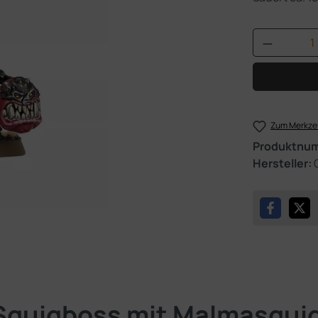
Produkt 
Zum Merkzet
Produktnu
Hersteller:
Squigboss mit Malmasqui