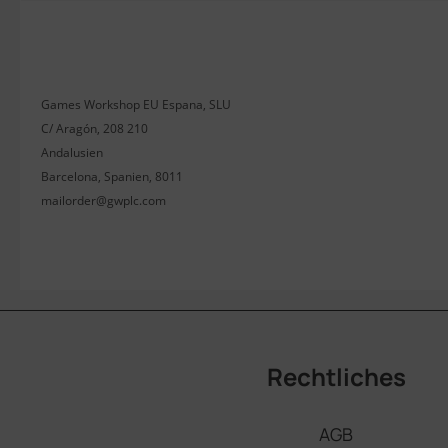
Games Workshop EU Espana, SLU
C/ Aragón, 208 210
Andalusien
Barcelona, Spanien, 8011
mailorder@gwplc.com
Rechtliches
AGB