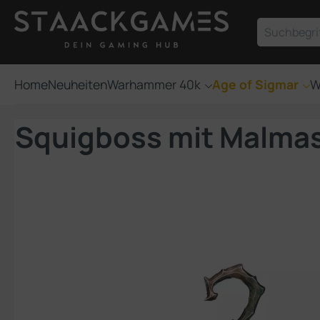
um Hauptinhalt springen
Zur Suche springen
Home
Neuheiten
Warhammer 40k
Age of Sigmar
W
Squigboss mit Malma
Bildergalerie überspringen