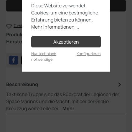
Diese Website verwendet
In den Warenkorb
Cookies, um eine bestmögliche
Erfahrung bieten zu können.
Zum Merkzettel hinzufügen
Mehr Informationen ...
Produktnummer:
31-68
Hersteller:
Games Workshop
Akzeptieren
Nur technisch
Konfigurieren
notwendige
Beschreibung
Taktische Trupps sind das Rückgrat der Legionen der
Space Marines und die Macht, mit der der Große
Kreuzzug weite Teile der…
Mehr