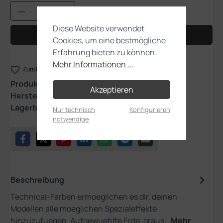
Produkt Anzahl: Gib den gewünschten Wert
Diese Website verwendet
In den Warenkorb
Cookies, um eine bestmögliche
Erfahrung bieten zu können.
Mehr Informationen ...
Zum Merkzettel hinzufügen
Produktnummer:
27-03
Akzeptieren
Hersteller:
Games Workshop
Lagerbestand:
1
Nur technisch
Konfigurieren
notwendige
Beschreibung
Technical-Farben ermoeglichen es dir, deinen
Modellen alle moeglichen Spezialeffekte
hinzuzufuegen. Aufgewuehlte Erde, graus…
Mehr