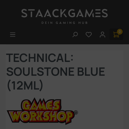
Zum Hauptinhalt springen
0
Du hast 0 Produk
TECHNICAL:
SOULSTONE BLUE
(12ML)