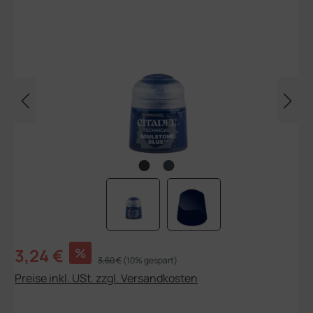
Bildergalerie überspringen
Verkaufspreis:
3,24 €
%
Regulärer Preis:
3,60 €
(10% gespart)
Preise inkl. USt. zzgl. Versandkosten