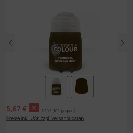
Bildergalerie überspringen
Verkaufspreis:
5,67 €
%
Regulärer Preis:
6,30 €
(10% gespart)
Preise inkl. USt. zzgl. Versandkosten