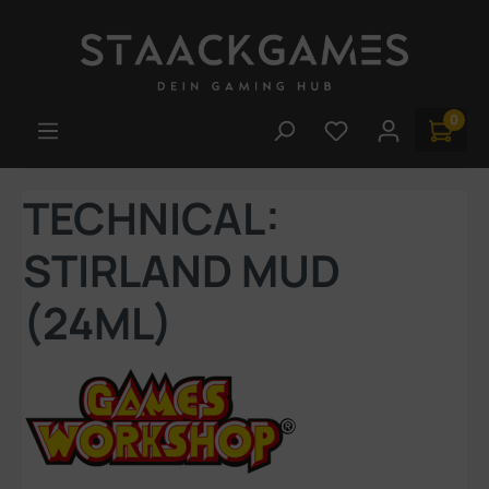
Zum Hauptinhalt springen
0
Du hast 0 Produk
TECHNICAL:
STIRLAND MUD
(24ML)