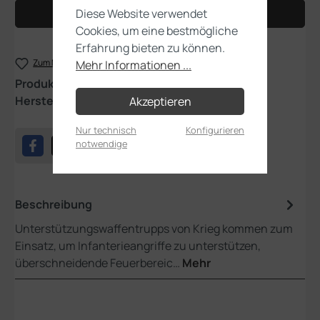
Diese Website verwendet
In den Warenkorb
Cookies, um eine bestmögliche
Erfahrung bieten zu können.
Zum Merkzettel hinzufügen
Mehr Informationen ...
Produktnummer:
47-73
Hersteller:
Games Workshop
Akzeptieren
Nur technisch
Konfigurieren
notwendige
Beschreibung
Unterstützungswaffentrupps von Krieg kommen zum
Einsatz, um Infanterieangriffe zu unterstützen,
überschneidende Feuerbereic…
Mehr