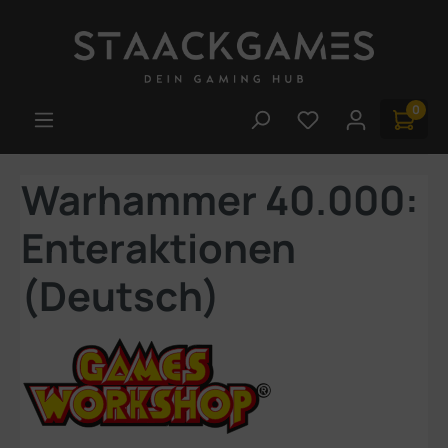
Zum Hauptinhalt springen
0
Du hast 0 Produk
Warhammer 40.000:
Enteraktionen
(Deutsch)