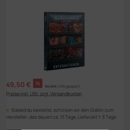
Bildergalerie überspringen
Verkaufspreis:
49,50 €
%
Regulärer Preis:
55,00 €
(10% gespart)
Preise inkl. USt. zzgl. Versandkosten
Sobald du bestellst, schicken wir den Goblin zum
Hersteller: das dauert ca. 15 Tage, Lieferzeit 1-3 Tage