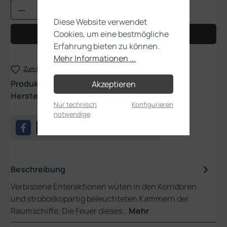
Produkt Anzahl: Gib den gewünschten Wert
Diese Website verwendet
Cookies, um eine bestmögliche
In den Warenkorb
Erfahrung bieten zu können.
Mehr Informationen ...
Zum Merkzettel hinzufügen
Produktnummer:
40-67
Akzeptieren
Hersteller:
Games Workshop
Nur technisch
Konfigurieren
notwendige
Beschreibung
Verbissene Enteraktionen wüten in den Korridoren
und stroboskopartig beleuchteten Kammern der
Raumschiffe. Die Feuer dieses…
Mehr