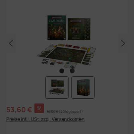
Bildergalerie überspringen
Verkaufspreis:
53,60 €
%
Regulärer Preis:
67,00 €
(20% gespart)
Preise inkl. USt. zzgl. Versandkosten