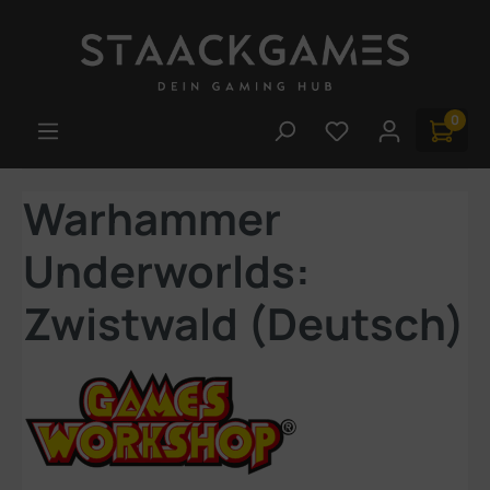
Zum Hauptinhalt springen
0
Du hast 0 Produk
Warhammer
Underworlds:
Zwistwald (Deutsch)