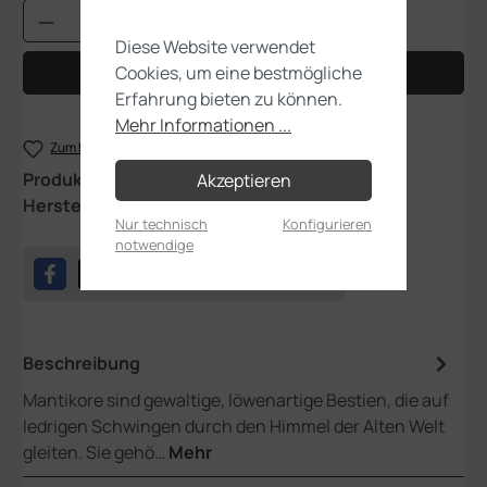
Produkt Anzahl: Gib den gewünschten Wert
Diese Website verwendet
Cookies, um eine bestmögliche
In den Warenkorb
Erfahrung bieten zu können.
Mehr Informationen ...
Zum Merkzettel hinzufügen
Produktnummer:
08-05
Akzeptieren
Hersteller:
Games Workshop
Nur technisch
Konfigurieren
notwendige
Beschreibung
Mantikore sind gewaltige, löwenartige Bestien, die auf
ledrigen Schwingen durch den Himmel der Alten Welt
gleiten. Sie gehö…
Mehr