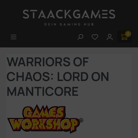
Zum Hauptinhalt springen
0
Du hast 0 Produk
WARRIORS OF
CHAOS: LORD ON
MANTICORE