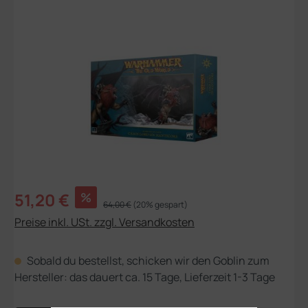
Bildergalerie überspringen
Verkaufspreis:
51,20 €
%
Regulärer Preis:
64,00 €
(20% gespart)
Preise inkl. USt. zzgl. Versandkosten
Sobald du bestellst, schicken wir den Goblin zum
Hersteller: das dauert ca. 15 Tage, Lieferzeit 1-3 Tage