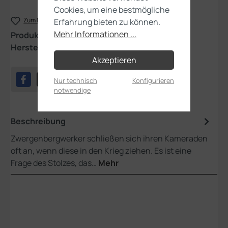
Cookies, um eine bestmögliche
Zum Merkzettel hinzufügen
Erfahrung bieten zu können.
Mehr Informationen ...
Produktnummer:
10-12
Hersteller:
Games Workshop
Akzeptieren
Nur technisch
Konfigurieren
notwendige
Beschreibung
Zwergenbergwerker schließen sich ihren Kameraden
oft an, wenn diese in den Krieg ziehen. Es ist eine
Frage des Stolzes, das…
Mehr