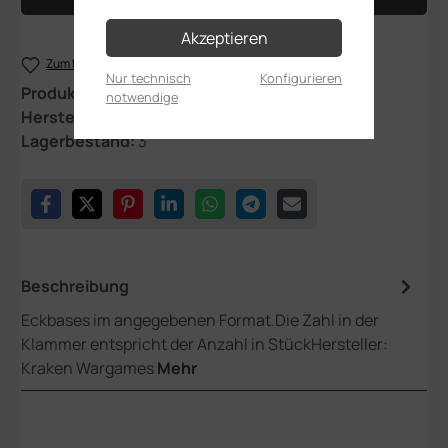
Akzeptieren
Zum Merkzettel hinzufügen
Nur technisch
Konfigurieren
Produktnummer:
Base7550
notwendige
Hersteller:
Kraken Wargames
Lagerbestand:
3
Beschreibung
Eckbases im angegebenen Format.Die Zahl in der
Klammer entspricht der Anzahl in StückHersteller:
Kraken Wargames
Mehr