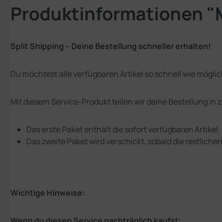
Produktinformationen "
Split Shipping – Deine Bestellung schneller erhalten!
Du möchtest alle verfügbaren Artikel so schnell wie mögli
Mit diesem Service-Produkt teilen wir deine Bestellung in 
Das erste Paket enthält die sofort verfügbaren Artikel.
Das zweite Paket wird verschickt, sobald die restlichen
Wichtige Hinweise:
Wenn du diesen Service nachträglich kaufst: