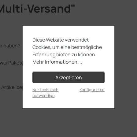
Multi-Versand"
Diese Website verwendet
ch haben?
Cookies, um eine bestmögliche
Erfahrung bieten zu können.
Mehr Informationen ...
zwei Pakete auf:
Akzeptieren
 Artikel bei uns eingetroffen sind.
Nur technisch
Konfigurieren
notwendige