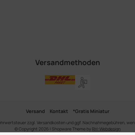
Versandmethoden
Versand
Kontakt
*Gratis Miniatur
Mehrwertsteuer zzgl.
Versandkosten
und ggf. Nachnahmegebühren, wenn
© Copyright 2026 | Shopware Theme by
RH-Webdesign