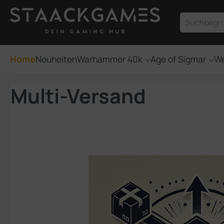
um Hauptinhalt springen
Zur Suche springen
Home
Neuheiten
Warhammer 40k
Age of Sigmar
We
Multi-Versand
Bildergalerie überspringen