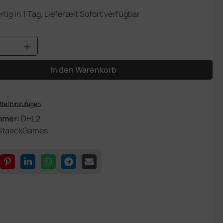
tig in 1 Tag, Lieferzeit Sofort verfügbar
Anzahl: Gib den gewünschten Wert ein od
In den Warenkorb
tel hinzufügen
mmer:
DHL2
StaackGames