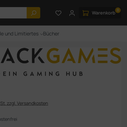
0
Du hast 0 Produkte auf dem M
Warenkorb
le und Limitiertes
Bücher
eis:
USt. zzgl. Versandkosten
stenfrei